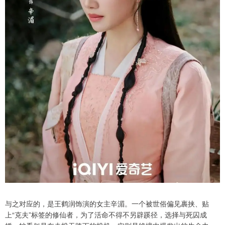
与之对应的，是王鹤润饰演的女主辛湄。一个被世俗偏见裹挟、贴
上“克夫”标签的修仙者，为了活命不得不另辟蹊径，选择与死囚成