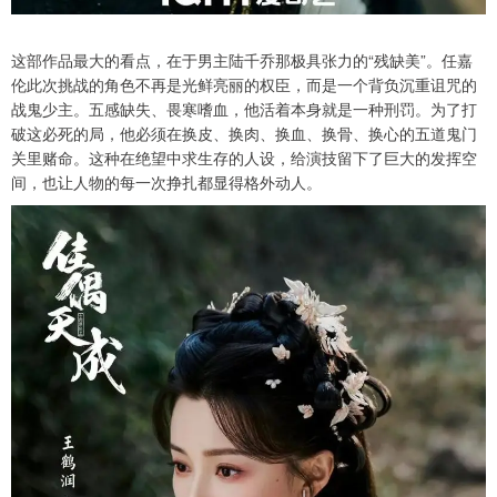
这部作品最大的看点，在于男主陆千乔那极具张力的“残缺美”。任嘉
伦此次挑战的角色不再是光鲜亮丽的权臣，而是一个背负沉重诅咒的
战鬼少主。五感缺失、畏寒嗜血，他活着本身就是一种刑罚。为了打
破这必死的局，他必须在换皮、换肉、换血、换骨、换心的五道鬼门
关里赌命。这种在绝望中求生存的人设，给演技留下了巨大的发挥空
间，也让人物的每一次挣扎都显得格外动人。