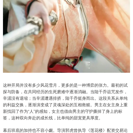
这种开局并没有多少风花雪月，更多的是一种博弈的张力。最初的试
探与防备，在共同经历的生死磨难中逐渐消融。当陆千乔诅咒发作，
辛湄没有退缩；当辛湄遭遇排挤，陆千乔挺身而出。这段关系从单纯
的利益交换，逐渐演变成了灵魂深处的互相救赎。男主在女主身上重
新找回了作为“人”的感知，女主也借由男主的守护撕掉了身上的标
签，这种双向奔赴的成长线，比单纯的甜宠更具厚度。
幕后班底的加持也不容小觑。导演郭虎曾执导《莲花楼》配资交易论