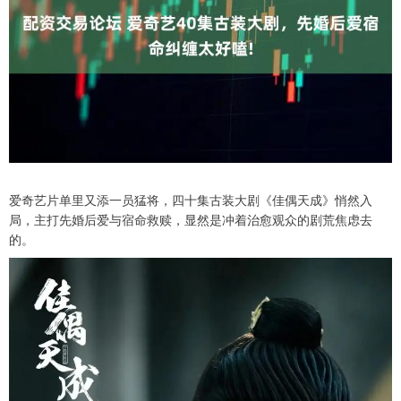
爱奇艺片单里又添一员猛将，四十集古装大剧《佳偶天成》悄然入
局，主打先婚后爱与宿命救赎，显然是冲着治愈观众的剧荒焦虑去
的。