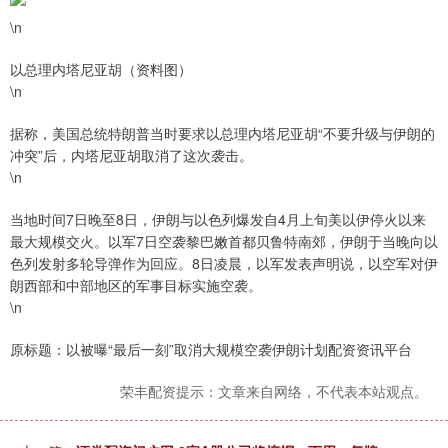
\n
以总理内塔尼亚胡（资料图）
\n
据称，美国总统特朗普当时要求以总理内塔尼亚胡“不要升级与伊朗的
冲突”后，内塔尼亚胡取消了这次袭击。
\n
当地时间7日晚至8日，伊朗与以色列爆发自4月上旬美以伊停火以来
最大规模交火。以军7日空袭黎巴嫩首都贝鲁特南郊，伊朗于当晚向以
色列发射多轮导弹作为回应。8日凌晨，以军发表声明说，以空军对伊
朗西部和中部地区的军事目标实施空袭。
\n
原标题：以被曝“最后一刻”取消大规模空袭伊朗计划配资资讯平台
荣丰配资提示：文章来自网络，不代表本站观点。