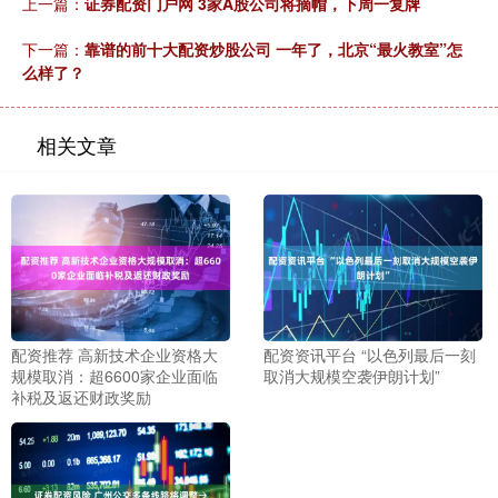
上一篇：
证券配资门户网 3家A股公司将摘帽，下周一复牌
下一篇：
靠谱的前十大配资炒股公司 一年了，北京“最火教室”怎
么样了？
相关文章
配资推荐 高新技术企业资格大
配资资讯平台 “以色列最后一刻
规模取消：超6600家企业面临
取消大规模空袭伊朗计划”
补税及返还财政奖励