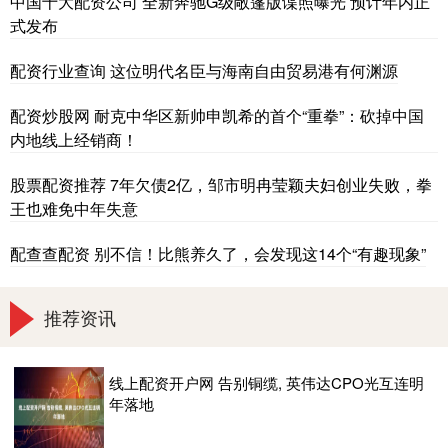
中国十大配资公司 全新奔驰G级敞篷版谍照曝光 预计年内正
式发布
配资行业查询 这位明代名臣与海南自由贸易港有何渊源
配资炒股网 耐克中华区新帅申凯希的首个“重拳”：砍掉中国
内地线上经销商！
股票配资推荐 7年欠债2亿，邹市明冉莹颖夫妇创业失败，拳
王也难免中年失意
配查查配资 别不信！比熊养久了，会发现这14个“有趣现象”
推荐资讯
线上配资开户网 告别铜缆, 英伟达CPO光互连明
年落地