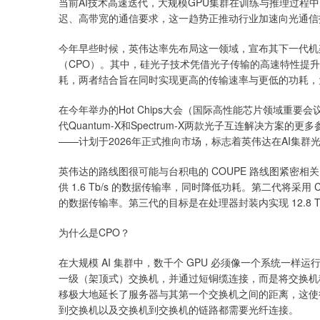
当前AI技术高速迭代，大规模GPU集群在训练与推理过程
迟、高带宽的通信要求，这一趋势正推动行业加速向光通信
今年早些时候，英伟达率先布局这一领域，宣布其下一代机
（CPO）。其中，硅光子技术凭借光子传输的高速特性提
耗，两者结合旨在同时实现更高的传输速率与更低的功耗，
在今年举办的Hot Chips大会（国际高性能芯片领域重
代Quantum-X和Spectrum-X两款光子互连解决方
——计划于2026年正式推向市场，标志着英伟达在AI集
英伟达的路线图很可能与台积电的 COUPE 路线图紧密相
供 1.6 Tb/s 的数据传输率，同时降低功耗。第二代将采用 
的数据传输率。第三代的目标是在处理器封装内实现 12.8 
为什么是CPO？
在大规模 AI 集群中，数千个 GPU 必须像一个系统一
一级（架顶式）交换机，并通过短铜缆连接，而是将交换机
移极大地延长了服务器与其第一个交换机之间的距离，这使得铜
到交换机以及交换机到交换机的链路都需要光纤连接。