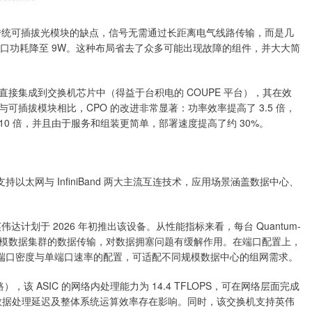
免了传统可插拔光模块的缺点，信号无需通过长距离电气线路传输，而是几
端口功耗降至 9W。这种布局省去了众多可能出现故障的组件，并大大简
接集成到交换机芯片中（得益于台积电的 COUPE 平台），其在效
插拔模块相比，CPO 的改进非常显著：功率效率提高了 3.5 倍，
10 倍，并且由于服务和组装更简单，部署速度提高了约 30%。
以太网与 InfiniBand 两大主流互连技术，应用场景涵盖数据中心、
一，英伟达计划于 2026 年初推出该设备。从性能指标来看，每台 Quantum-
s，可用于大规模数据集群的数据传输，对数据拥塞问题有缓解作用。在端口配置上，
/s，其端口密度与单端口速率的配置，可适配不同规模数据中心的组网需求。
该 ASIC 的网络内处理能力为 14.4 TFLOPS，可在网络层面完成
对数据处理延迟及整体系统运算效率存在影响。同时，该交换机支持英伟