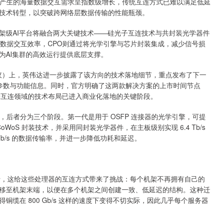
中产生的海量数据交互需求呈指数级增长，传统互连方式已难以满足低延
技术转型，以突破跨网络层数据传输的性能瓶颈。
架级AI平台将融合两大关键技术——硅光子互连技术与共封装光学器件
升数据交互效率，CPO则通过将光学引擎与芯片封装集成，减少信号损
为AI集群的高效运行提供底层支撑。
要会议）上，英伟达进一步披露了该方向的技术落地细节，重点发布了下一
案的更多参数与功能信息。同时，官方明确了这两款解决方案的上市时间节点
群光互连领域的技术布局已进入商业化落地的关键阶段。
关，后者分为三个阶段。第一代是用于 OSFP 连接器的光学引擎，可提
CoWoS 封装技术，并采用同封装光学器件，在主板级别实现 6.4 Tb/s
Tb/s 的数据传输率，并进一步降低功耗和延迟。
样运行，这给这些处理器的互连方式带来了挑战：每个机架不再拥有自己的
移至机架末端，以便在多个机架之间创建一致、低延迟的结构。这种迁
缆在 800 Gb/s 这样的速度下变得不切实际，因此几乎每个服务器