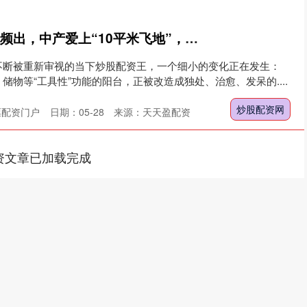
炒股配资王 千元爆款频出，中产爱上“10平米飞地”，有商家年销2亿
不断被重新审视的当下炒股配资王，一个细小的变化正在发生：
储物等“工具性”功能的阳台，正被改造成独处、治愈、发呆的....
炒股配资网
票配资门户
日期：05-28
来源：天天盈配资
资文章已加载完成